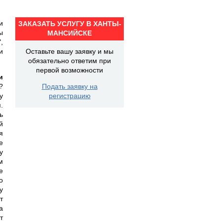
и
ЗАКАЗАТЬ УСЛУГУ В ХАНТЫ-
ы
МАНСИЙСКЕ
,
и
Оставьте вашу заявку и мы
обязательно ответим при
первой возможности
и
?
Подать заявку на
у
регистрацию
.
ь
й
я
е
у
м
е
о
у
т
а
т