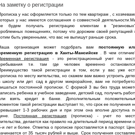
На заметку о регистрации
Прописка у нас оформляется только по тем квартирам , с хозяевам
которых у нас имеются соглашения о совместной деятельности.М
не будем получать регистрацию клиентам в "резиновых"
проблемных помещениях, потому что дорожим своей репутацией 
хотим быть уверенными, что вас не выпишут раньше срока.
Наша организация может подобрать вам
постоянную ил
временную регистрацию в Ханты-Мансийске
. В чем отличие
Временная регистрация
- это регистрационный учет по мест
пребывания т.е. там где человек временно остановился
Преимущество такой регистрации в том, если у вас уже ест
прописка по месту жительства, но скажем вам важно устроить дете
в школу или дет. сад в другом микрорайоне, вам не потребуетс
лишаться постоянной прописки. С формой 3 вы без труда может
записать ребенка в учебное заведение, детский сад, получить работ
или взять кредит в банке. Дополнительным положительны
моментом такой регистрации выступает то, что срок ее получения н
превышает 1-3 рабочих дня и при этом она вполне доступна п
цене.
Постоянная регистрация
(прописка) - учет по мест
жительства, делается как правило на длительный период времени о
5-и лет и более. Отметка о прописке проставляется в паспорт. Цен
начинается от 35 тысяч рублей и выше. Срок получения составляе