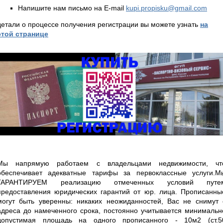
Напишите нам письмо на E-mail
kupi.propisku@gmail.com
детали о процессе получения регистрации вы можете узнать
на
этой странице
Мы напрямую работаем с владельцами недвижимости, чт
обеспечивает адекватные тарифы за первоклассные услуги.М
ГАРАНТИРУЕМ реализацию отмеченных условий путе
предоставления юридических гарантий от юр. лица. Прописанны
могут быть уверенны: никаких неожиданностей, Вас не снимут 
адреса до намеченного срока, постоянно учитывается минимальн
допустимая площадь на одного прописанного - 10м2 (ст.5