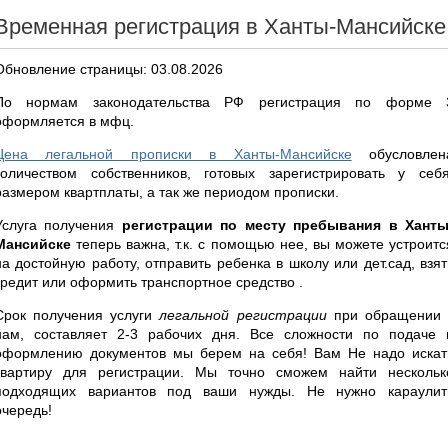
Временная регистрация в Ханты-Мансийске
Обновление страницы: 03.08.2026
По нормам законодательства РФ регистрация по форме 
оформляется в мфц.
Цена легальной прописки в Ханты-Мансийске
обусловлен
количеством собственников, готовых зарегистрировать у себя
размером квартплаты, а так же периодом прописки.
Услуга получения
регистрации по месту пребывания в Ханты
Мансийске
теперь важна, т.к. с помощью нее, вы можете устроитс
на достойную работу, отправить ребенка в школу или дет.сад, взят
кредит или оформить транспортное средство .
Срок получения услуги
легальной регистрации
при обращении 
нам, составляет 2-3 рабочих дня. Все сложности по подаче 
оформлению документов мы берем на себя! Вам Не надо искат
квартиру для регистрации. Мы точно сможем найти нескольк
подходящих вариантов под ваши нужды. Не нужно караулит
очередь!