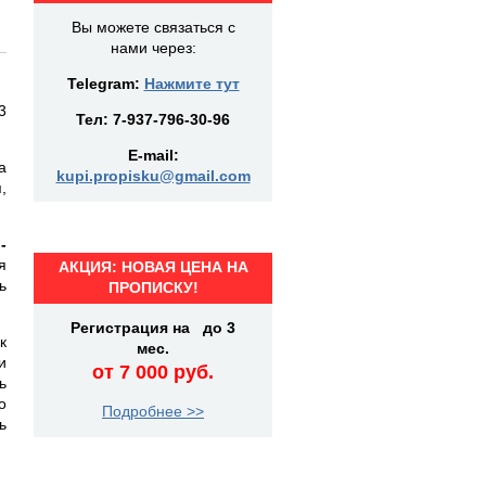
Вы можете связаться с
нами через:
Telegram:
Нажмите тут
3
Тел:
7-937-796-30-96
E-mail:
а
kupi.propisku@gmail.com
,
-
я
АКЦИЯ: НОВАЯ ЦЕНА НА
ь
ПРОПИСКУ!
Регистрация на до 3
к
мес.
и
от 7 000 руб.
ь
о
Подробнее >>
ь