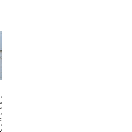
о
ы
м
е
с
о
0