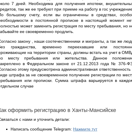
около 7 дней. Необходима для получения ипотеки, внушительны
кредитов, так же ее требуют при приеме на работу в гос учреждение
По большому счету, если вы ограниченны в средствах, особо
необходимости в постоянной прописке в настоящий момент нет
полностью может заменить регистрация по месту пребывания, но н
забывайте ее своевременно продлить.
Согласно закону , наши соотечественники и мигранты, а так же люд
без гражданства, временно переехавшие или постоянн
проживающие на территории страны, должны встать на учет в ОМВ
по месту пребывания или жительства. Данное положени
закреплено в Федеральном законе от 21.12.2013 года № 376-ФЗ
Согласно этому предусмотрена административная ответственность 
виде штрафа за не своевременное получение регистрации по мест
пребывания или прописки. Сумма штрафа варьируется в каждо
отдельном случае
Как оформить регистрацию в Ханты-Мансийске
Связаться с нами и уточнить детали:
Написать сообщение Telegram:
Нажмите тут